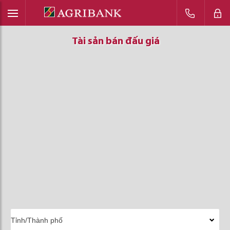
Tài sản bán đấu giá
Tài sản bán đấu giá
Tài sản bán đấu giá