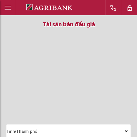
Tài sản bán đấu giá
Tài sản bán đấu giá
Tài sản bán đấu giá