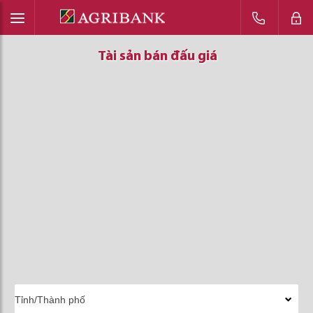
Tài sản bán đấu giá
Tài sản bán đấu giá
Tài sản bán đấu giá