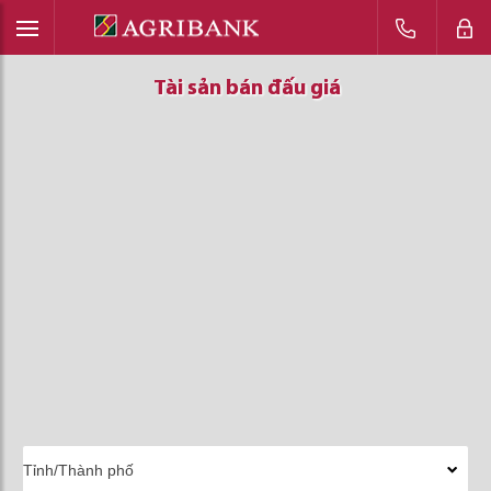
Tài sản bán đấu giá
Tài sản bán đấu giá
Tài sản bán đấu giá