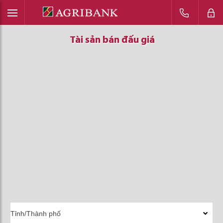
Tài sản bán đấu giá
Tài sản bán đấu giá
Tài sản bán đấu giá