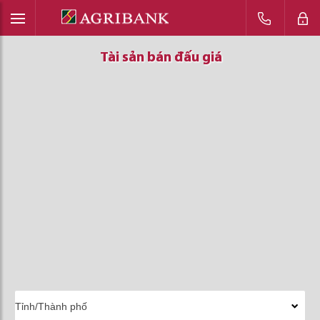
Tài sản bán đấu giá
Tài sản bán đấu giá
Tài sản bán đấu giá