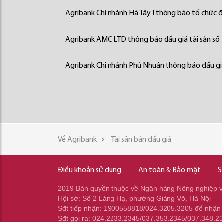
Agribank Chi nhánh Hà Tây I thông báo tổ chức đấ
Agribank AMC LTD thông báo đấu giá tài sản số
Agribank Chi nhánh Phú Nhuận thông báo đấu giá
Về Agribank
Tài sản bán đấu giá
Điều khoản sử dụng
An toàn & Bảo mật
S
2019 Bản quyền thuộc về Ngân hàng Nông nghiệp và
Hội sở: Số 2 Láng Hạ, phường Giảng Võ, Hà Nội
Sđt tiếp nhận: 1900558818/024.3205.3205 để nhận
Sđt gọi ra: 024.2233.2345/037.353.2345/037.348.2