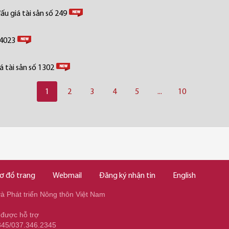
u giá tài sản số 249
 4023
 tài sản số 1302
1
2
3
4
5
...
10
ơ đồ trang
Webmail
Đăng ký nhận tin
English
 Phát triển Nông thôn Việt Nam
 được hỗ trợ
345/037.346.2345