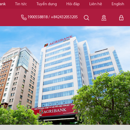
ank
Tin tức
Tuyển dụng
Hỏi đáp
Liên hệ
English
1900558818
/
+842432053205