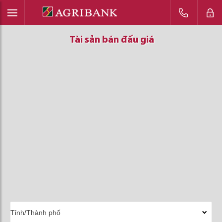
Tài sản bán đấu giá
Tài sản bán đấu giá
Tài sản bán đấu giá