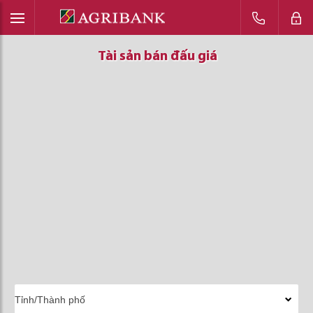
Tài sản bán đấu giá
Tài sản bán đấu giá
Tài sản bán đấu giá