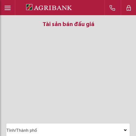
Tài sản bán đấu giá
Tài sản bán đấu giá
Tài sản bán đấu giá