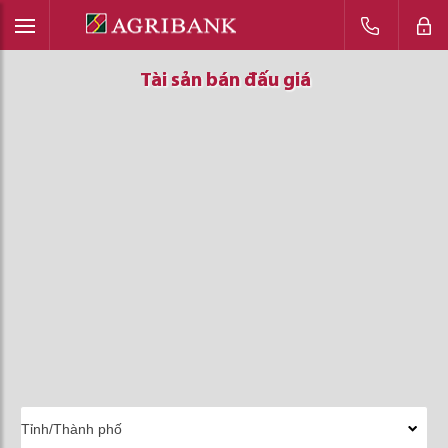
Tài sản bán đấu giá
Tài sản bán đấu giá
Tài sản bán đấu giá