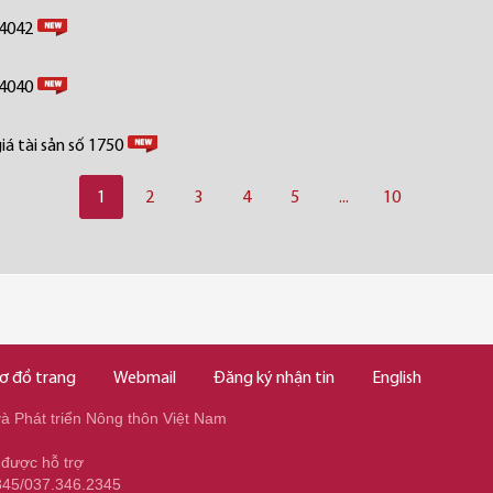
 4042
 4040
á tài sản số 1750
1
2
3
4
5
...
10
ơ đồ trang
Webmail
Đăng ký nhận tin
English
 Phát triển Nông thôn Việt Nam
 được hỗ trợ
345/037.346.2345