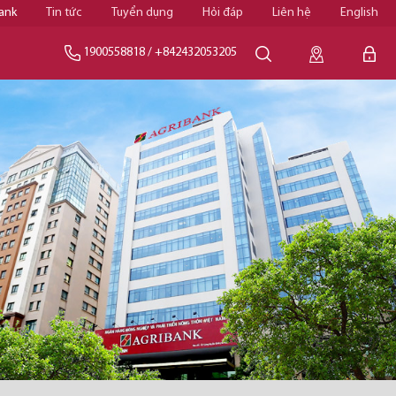
ank
Tin tức
Tuyển dụng
Hỏi đáp
Liên hệ
English
1900558818
/
+842432053205