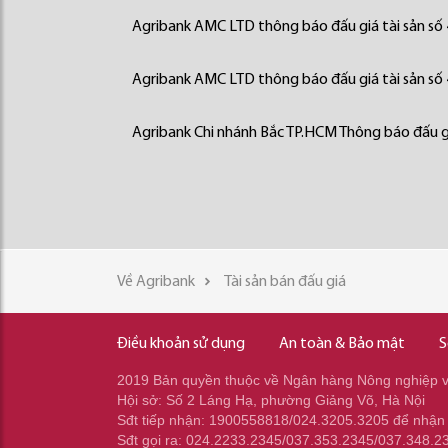
Agribank AMC LTD thông báo đấu giá tài sản số
Agribank AMC LTD thông báo đấu giá tài sản số
Agribank Chi nhánh Bắc TP.HCM Thông báo đấu gi
Về Agribank
Tài sản bán đấu giá
Điều khoản sử dụng
An toàn & Bảo mật
S
2019 Bản quyền thuộc về Ngân hàng Nông nghiệp và
Hội sở: Số 2 Láng Hạ, phường Giảng Võ, Hà Nội
Sđt tiếp nhận: 1900558818/024.3205.3205 để nhận
Sđt gọi ra: 024.2233.2345/037.353.2345/037.348.2