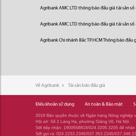
Agribank AMC LTD thông báo đấu giá tài sản số
Agribank AMC LTD thông báo đấu giá tài sản số
Agribank Chi nhánh Bắc TP.HCM Thông báo đấu gi
Về Agribank
Tài sản bán đấu giá
Điều khoản sử dụng
An toàn & Bảo mật
S
2019 Bản quyền thuộc về Ngân hàng Nông nghiệp và
Hội sở: Số 2 Láng Hạ, phường Giảng Võ, Hà Nội
Sđt tiếp nhận: 1900558818/024.3205.3205 để nhận
Sđt gọi ra: 024.2233.2345/037.353.2345/037.348.2