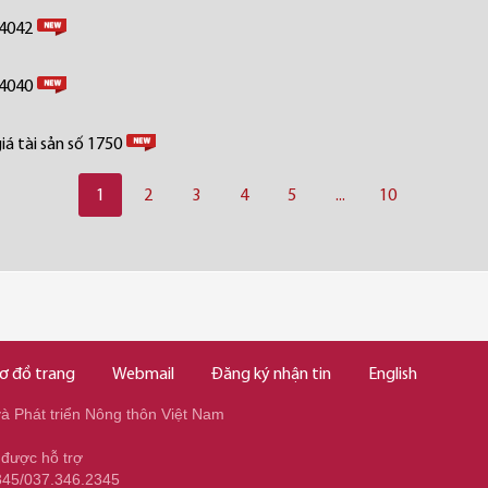
 4042
 4040
á tài sản số 1750
1
2
3
4
5
...
10
ơ đồ trang
Webmail
Đăng ký nhận tin
English
 Phát triển Nông thôn Việt Nam
 được hỗ trợ
345/037.346.2345