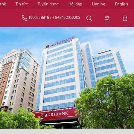
ank
Tin tức
Tuyển dụng
Hỏi đáp
Liên hệ
English
1900558818
/
+842432053205