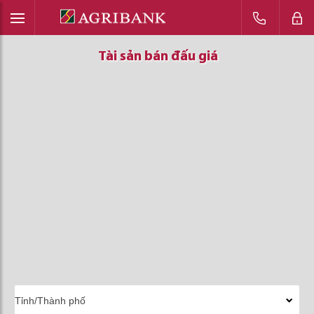
Tài sản bán đấu giá
Tài sản bán đấu giá
Tài sản bán đấu giá