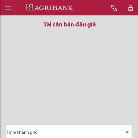
Tài sản bán đấu giá
Tài sản bán đấu giá
Tài sản bán đấu giá