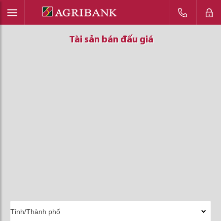
Tài sản bán đấu giá
Tài sản bán đấu giá
Tài sản bán đấu giá