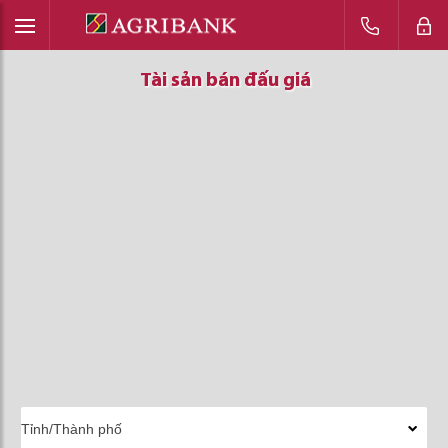
Tài sản bán đấu giá
Tài sản bán đấu giá
Tài sản bán đấu giá