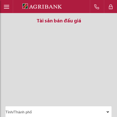
Tài sản bán đấu giá
Tài sản bán đấu giá
Tài sản bán đấu giá