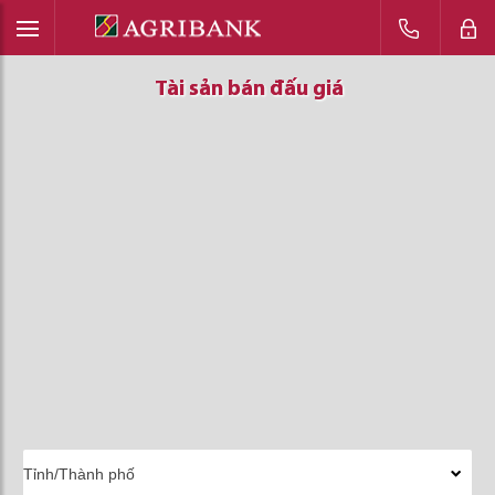
Tài sản bán đấu giá
Tài sản bán đấu giá
Tài sản bán đấu giá