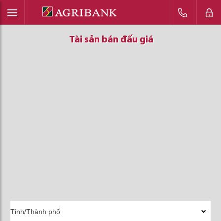
Tài sản bán đấu giá
Tài sản bán đấu giá
Tài sản bán đấu giá