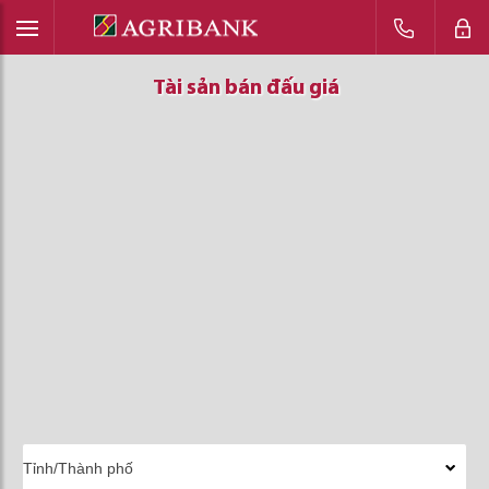
Tài sản bán đấu giá
Tài sản bán đấu giá
Tài sản bán đấu giá