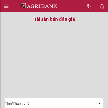
Tài sản bán đấu giá
Tài sản bán đấu giá
Tài sản bán đấu giá