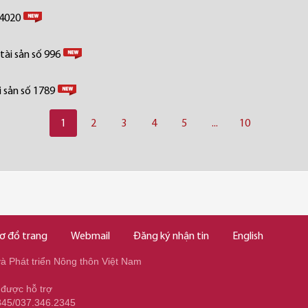
 4020
tài sản số 996
 sản số 1789
1
2
3
4
5
...
10
ơ đồ trang
Webmail
Đăng ký nhận tin
English
 Phát triển Nông thôn Việt Nam
 được hỗ trợ
345/037.346.2345