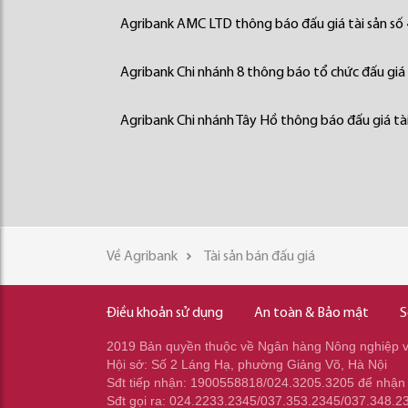
Agribank AMC LTD thông báo đấu giá tài sản số
Agribank Chi nhánh 8 thông báo tổ chức đấu giá 
Agribank Chi nhánh Tây Hồ thông báo đấu giá tài
Về Agribank
Tài sản bán đấu giá
Điều khoản sử dụng
An toàn & Bảo mật
S
2019 Bản quyền thuộc về Ngân hàng Nông nghiệp và
Hội sở: Số 2 Láng Hạ, phường Giảng Võ, Hà Nội
Sđt tiếp nhận: 1900558818/024.3205.3205 để nhận
Sđt gọi ra: 024.2233.2345/037.353.2345/037.348.2