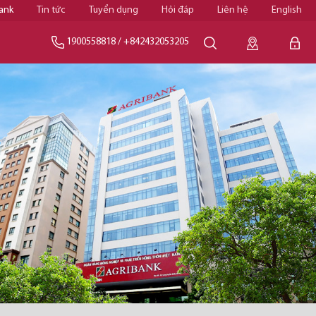
ank
Tin tức
Tuyển dụng
Hỏi đáp
Liên hệ
English
1900558818
/
+842432053205