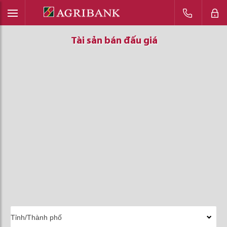
Tài sản bán đấu giá
Tài sản bán đấu giá
Tài sản bán đấu giá