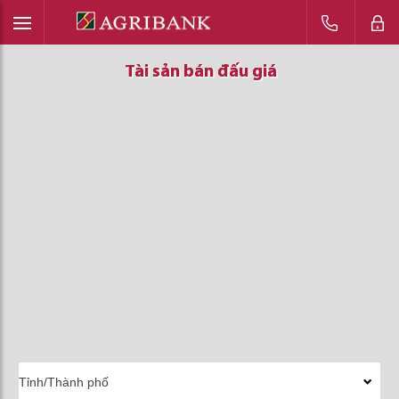
Tài sản bán đấu giá
Tài sản bán đấu giá
Tài sản bán đấu giá