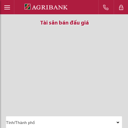
Tài sản bán đấu giá
Tài sản bán đấu giá
Tài sản bán đấu giá