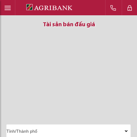
Tài sản bán đấu giá
Tài sản bán đấu giá
Tài sản bán đấu giá