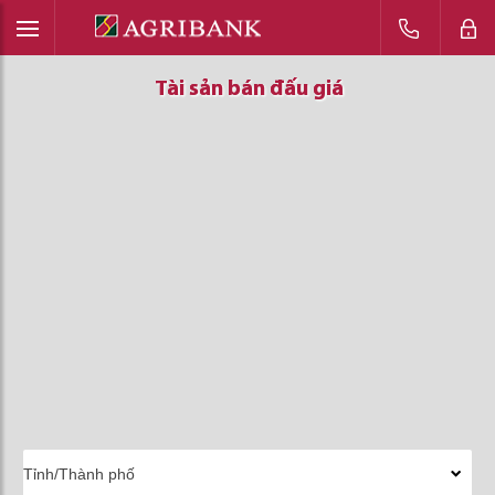
Tài sản bán đấu giá
Tài sản bán đấu giá
Tài sản bán đấu giá