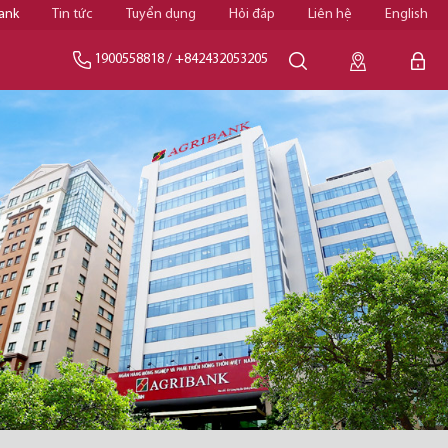
ank
Tin tức
Tuyển dụng
Hỏi đáp
Liên hệ
English
1900558818
/
+842432053205