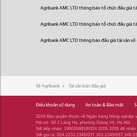
Agribank AMC LTD thông báo tổ chức đấu giá tà
Agribank AMC LTD thông báo tổ chức đấu giá tà
Agribank AMC LTD thông báo đấu giá tài sản số
Về Agribank
Tài sản bán đấu giá
Điều khoản sử dụng
An toàn & Bảo mật
S
2019 Bản quyền thuộc về Ngân hàng Nông nghiệp và
Hội sở: Số 2 Láng Hạ, phường Giảng Võ, Hà Nội
Sđt tiếp nhận: 1900558818/024.3205.3205 để nhận
Sđt gọi ra: 024.2233.2345/037.353.2345/037.348.2