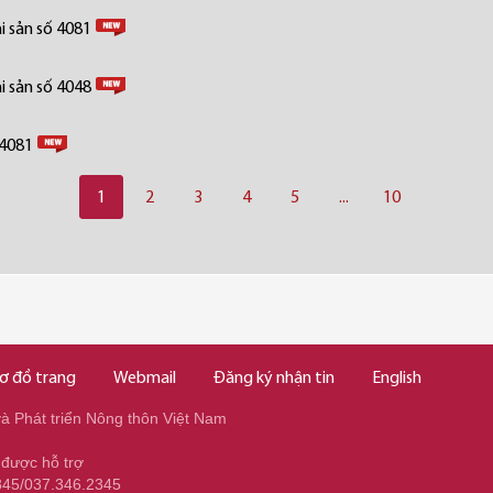
i sản số 4081
i sản số 4048
 4081
1
2
3
4
5
...
10
ơ đồ trang
Webmail
Đăng ký nhận tin
English
 Phát triển Nông thôn Việt Nam
 được hỗ trợ
345/037.346.2345