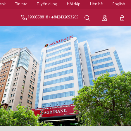
ank
Tin tức
Tuyển dụng
Hỏi đáp
Liên hệ
English
1900558818
/
+842432053205