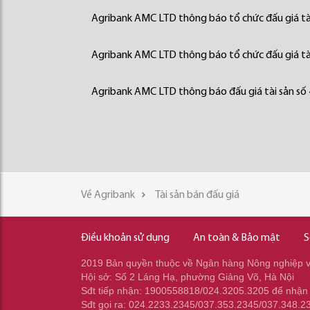
Agribank AMC LTD thông báo tổ chức đấu giá tà
Agribank AMC LTD thông báo tổ chức đấu giá tà
Agribank AMC LTD thông báo đấu giá tài sản số
Về Agribank
Tài sản bán đấu giá
Điều khoản sử dụng
An toàn & Bảo mật
S
2019 Bản quyền thuộc về Ngân hàng Nông nghiệp và
Hội sở: Số 2 Láng Hạ, phường Giảng Võ, Hà Nội
Sđt tiếp nhận: 1900558818/024.3205.3205 để nhận
Sđt gọi ra: 024.2233.2345/037.353.2345/037.348.2