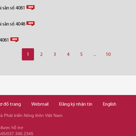
i sản số 4081
i sản số 4048
 4081
1
2
3
4
5
...
10
ơ đồ trang
Webmail
Đăng ký nhận tin
English
 Phát triển Nông thôn Việt Nam
 được hỗ trợ
345/037.346.2345