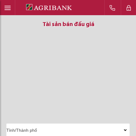
Tài sản bán đấu giá
Tài sản bán đấu giá
Tài sản bán đấu giá