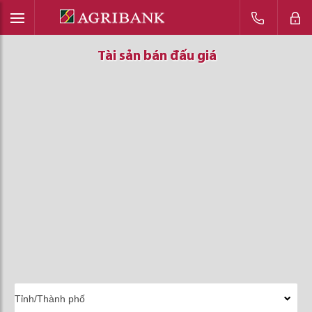
Tài sản bán đấu giá
Tài sản bán đấu giá
Tài sản bán đấu giá