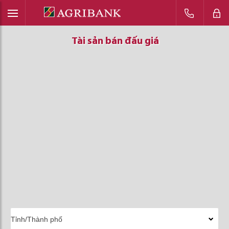
Tài sản bán đấu giá
Tài sản bán đấu giá
Tài sản bán đấu giá