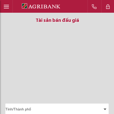
Tài sản bán đấu giá
Tài sản bán đấu giá
Tài sản bán đấu giá