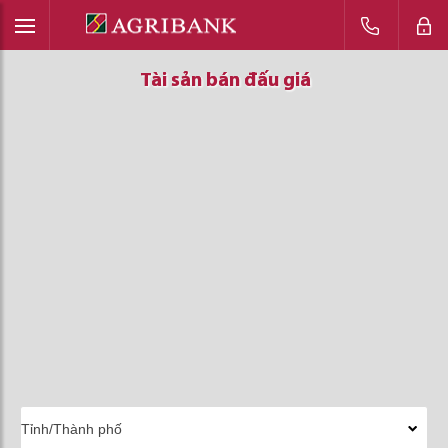
Tài sản bán đấu giá
Tài sản bán đấu giá
Tài sản bán đấu giá