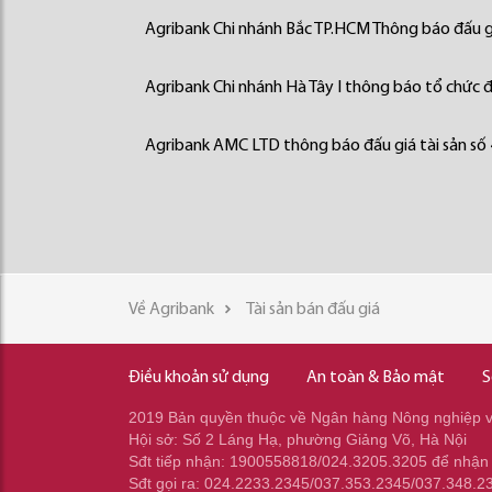
Agribank Chi nhánh Bắc TP.HCM Thông báo đấu gi
Agribank Chi nhánh Hà Tây I thông báo tổ chức đấ
Agribank AMC LTD thông báo đấu giá tài sản số
Về Agribank
Tài sản bán đấu giá
Điều khoản sử dụng
An toàn & Bảo mật
S
2019 Bản quyền thuộc về Ngân hàng Nông nghiệp và
Hội sở: Số 2 Láng Hạ, phường Giảng Võ, Hà Nội
Sđt tiếp nhận: 1900558818/024.3205.3205 để nhận
Sđt gọi ra: 024.2233.2345/037.353.2345/037.348.2