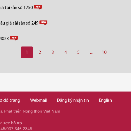
á tài sản số 1750
u giá tài sản số 249
 4023
1
2
3
4
5
...
10
ơ đồ trang
Webmail
Đăng ký nhận tin
English
 Phát triển Nông thôn Việt Nam
 được hỗ trợ
345/037.346.2345