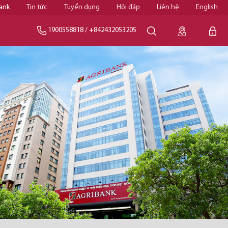
ank
Tin tức
Tuyển dụng
Hỏi đáp
Liên hệ
English
1900558818
/
+842432053205