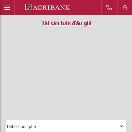
Tài sản bán đấu giá
Tài sản bán đấu giá
Tài sản bán đấu giá