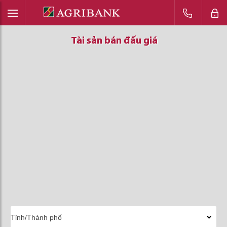
Tài sản bán đấu giá
Tài sản bán đấu giá
Tài sản bán đấu giá