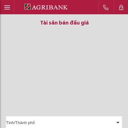
Tài sản bán đấu giá
Tài sản bán đấu giá
Tài sản bán đấu giá