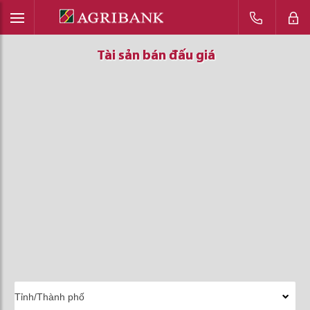
Tài sản bán đấu giá
Tài sản bán đấu giá
Tài sản bán đấu giá