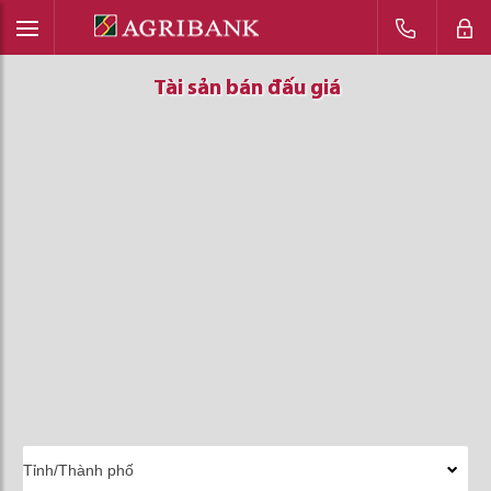
Tài sản bán đấu giá
Tài sản bán đấu giá
Tài sản bán đấu giá