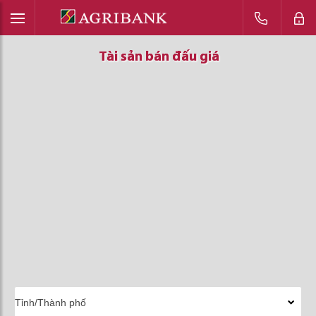
Tài sản bán đấu giá
Tài sản bán đấu giá
Tài sản bán đấu giá