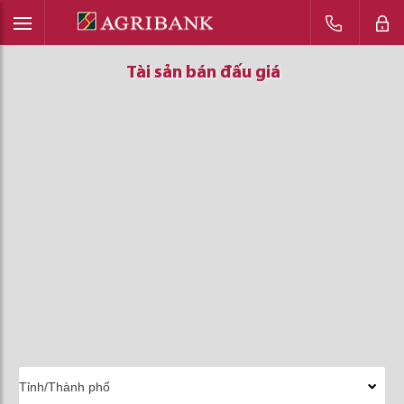
Tài sản bán đấu giá
Tài sản bán đấu giá
Tài sản bán đấu giá