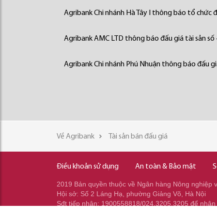
Agribank Chi nhánh Hà Tây I thông báo tổ chức đấ
Agribank AMC LTD thông báo đấu giá tài sản số
Agribank Chi nhánh Phú Nhuận thông báo đấu giá
Về Agribank
Tài sản bán đấu giá
Điều khoản sử dụng
An toàn & Bảo mật
S
2019 Bản quyền thuộc về Ngân hàng Nông nghiệp và
Hội sở: Số 2 Láng Hạ, phường Giảng Võ, Hà Nội
Sđt tiếp nhận: 1900558818/024.3205.3205 để nhận
Sđt gọi ra: 024.2233.2345/037.353.2345/037.348.2