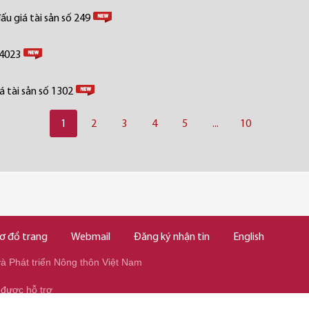
u giá tài sản số 249
 4023
 tài sản số 1302
1
2
3
4
5
...
10
ơ đồ trang
Webmail
Đăng ký nhận tin
English
 Phát triển Nông thôn Việt Nam
 được hỗ trợ
345/037.346.2345