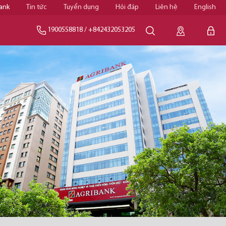
ank
Tin tức
Tuyển dụng
Hỏi đáp
Liên hệ
English
1900558818
/
+842432053205