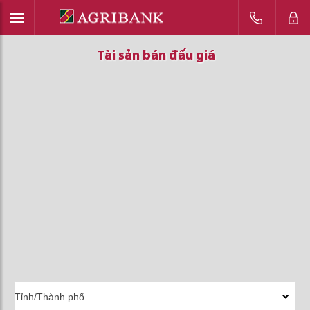
Tài sản bán đấu giá
Tài sản bán đấu giá
Tài sản bán đấu giá