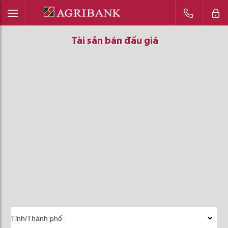
Tài sản bán đấu giá
Tài sản bán đấu giá
Tài sản bán đấu giá