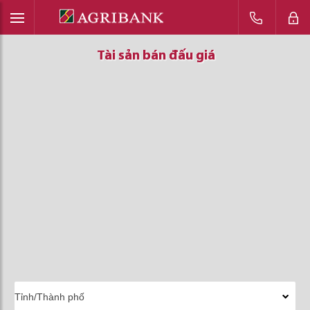
Tài sản bán đấu giá
Tài sản bán đấu giá
Tài sản bán đấu giá