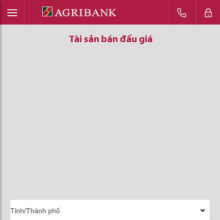
Tài sản bán đấu giá
Tài sản bán đấu giá
Tài sản bán đấu giá