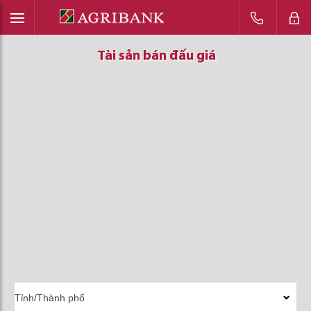
Tài sản bán đấu giá
Tài sản bán đấu giá
Tài sản bán đấu giá