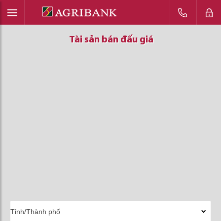
Tài sản bán đấu giá
Tài sản bán đấu giá
Tài sản bán đấu giá